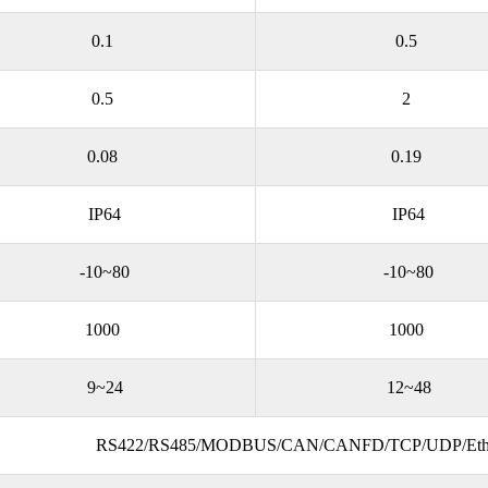
0.1
0.5
0.5
2
0.08
0.19
IP64
IP64
-10~80
-10~80
1000
1000
9~24
12~48
RS422/RS485/MODBUS/CAN/CANFD/TCP/UDP/Et