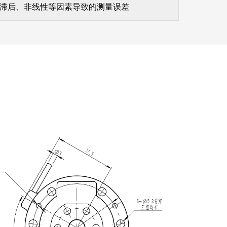
串扰、滞后、非线性等因素导致的测量误差