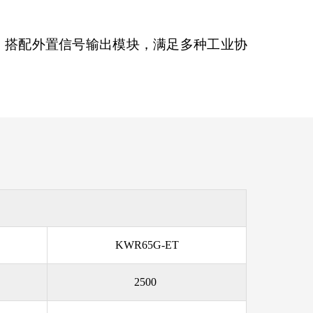
扰，搭配外置信号输出模块，满足多种工业协
KWR65G-ET
2500