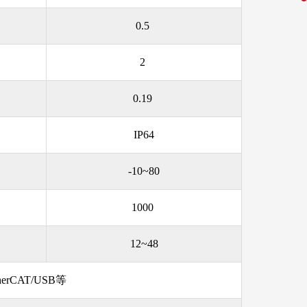
0.5
2
0.19
IP64
-10~80
1000
12~48
herCAT/USB等