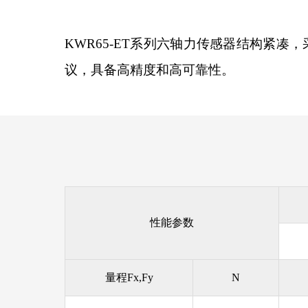
KWR65-ET系列六轴力传感器结构紧
议，具备高精度和高可靠性。
性能参数
量程Fx,Fy
N