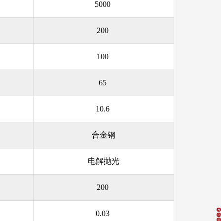
5000
200
100
65
10.6
合金钢
电解抛光
200
0.03