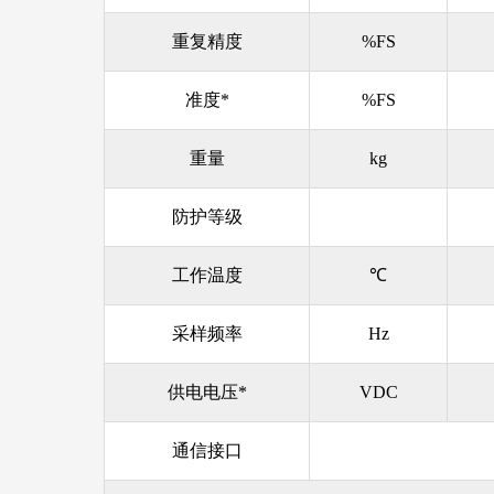
重复精度
%FS
准度*
%FS
重量
kg
防护等级
工作温度
℃
采样频率
Hz
供电电压*
VDC
通信接口