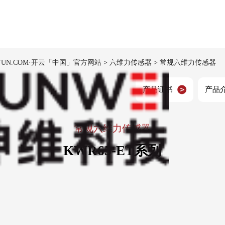
IYUN.COM·开云「中国」官方网站
>
六维力传感器
>
常规六维力传感器
产品证书
产品
常规六维力传感器
KWR65-ET系列